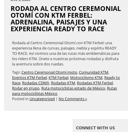
RODADA AL CENTRO CEREMONIAL
OTOMÍ CON KTM FERBEL:
ADRENALINA, PAISAJES Y UNA
EXPERIENCIA READY TO RACE
Rodada al Centro Ceremonial Otomí con KTM Ferbel: una
experiencia llena de curvas, paisajes, niebla y espíritu READY
TO RACE. Así vivimos una de las rutas más emblemáticas para
los riders KTM. Únete a nuestras próximas rodadas y disfruta
la aventura sobre dos ruedas.
Tags:
Centro Ceremonial Otomí moto
,
Comunidad KTM
,
Eventos KTM Ferbel
,
KTM Ferbel
,
Motociclismo KTM
,
Ready to
Race
,
Rodadas CDMX
,
Rodadas KTM
,
Rodadas KTM Ferbel
,
Rodar en grupo
,
Ruta motociclistas estado de México
,
Rutas
para motociclistas México
Posted in
Uncategorized
|
No Comments »
CONNECT WITH US