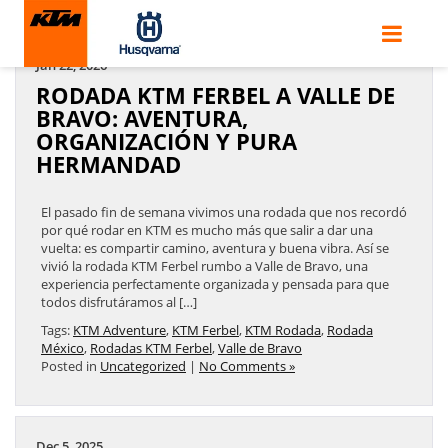
ARCHIVES BY TAG ' RODADAS KTM FERBEL '
Jan 22, 2026
RODADA KTM FERBEL A VALLE DE
BRAVO: AVENTURA,
ORGANIZACIÓN Y PURA
HERMANDAD
El pasado fin de semana vivimos una rodada que nos recordó
por qué rodar en KTM es mucho más que salir a dar una
vuelta: es compartir camino, aventura y buena vibra. Así se
vivió la rodada KTM Ferbel rumbo a Valle de Bravo, una
experiencia perfectamente organizada y pensada para que
todos disfrutáramos al […]
Tags:
KTM Adventure
,
KTM Ferbel
,
KTM Rodada
,
Rodada
México
,
Rodadas KTM Ferbel
,
Valle de Bravo
Posted in
Uncategorized
|
No Comments »
Dec 5, 2025