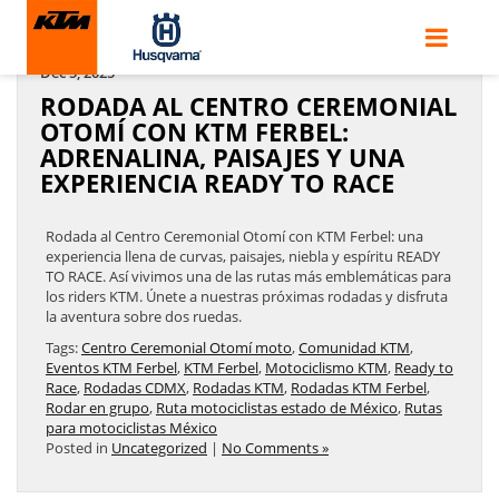
ARCHIVES BY TAG ' MOTOCICLISMO KTM '
Dec 5, 2025
RODADA AL CENTRO CEREMONIAL
OTOMÍ CON KTM FERBEL:
ADRENALINA, PAISAJES Y UNA
EXPERIENCIA READY TO RACE
Rodada al Centro Ceremonial Otomí con KTM Ferbel: una
experiencia llena de curvas, paisajes, niebla y espíritu READY
TO RACE. Así vivimos una de las rutas más emblemáticas para
los riders KTM. Únete a nuestras próximas rodadas y disfruta
la aventura sobre dos ruedas.
Tags:
Centro Ceremonial Otomí moto
,
Comunidad KTM
,
Eventos KTM Ferbel
,
KTM Ferbel
,
Motociclismo KTM
,
Ready to
Race
,
Rodadas CDMX
,
Rodadas KTM
,
Rodadas KTM Ferbel
,
Rodar en grupo
,
Ruta motociclistas estado de México
,
Rutas
para motociclistas México
Posted in
Uncategorized
|
No Comments »