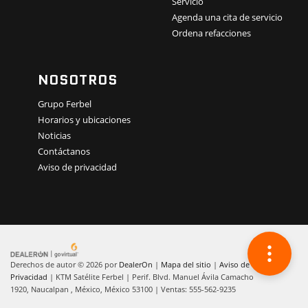
Servicio
Agenda una cita de servicio
Ordena refacciones
NOSOTROS
Grupo Ferbel
Horarios y ubicaciones
Noticias
Contáctanos
Aviso de privacidad
Derechos de autor © 2026
por
DealerOn
|
Mapa del sitio
|
Aviso de
Privacidad
| KTM Satélite Ferbel
|
Perif. Blvd. Manuel Ávila Camacho
1920,
Naucalpan ,
México,
México
53100
| Ventas:
555-562-9235