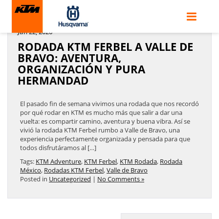
ARCHIVES BY TAG ' RODADA MÉXICO '
Jan 22, 2026
RODADA KTM FERBEL A VALLE DE
BRAVO: AVENTURA,
ORGANIZACIÓN Y PURA
HERMANDAD
El pasado fin de semana vivimos una rodada que nos recordó
por qué rodar en KTM es mucho más que salir a dar una
vuelta: es compartir camino, aventura y buena vibra. Así se
vivió la rodada KTM Ferbel rumbo a Valle de Bravo, una
experiencia perfectamente organizada y pensada para que
todos disfrutáramos al […]
Tags:
KTM Adventure
,
KTM Ferbel
,
KTM Rodada
,
Rodada
México
,
Rodadas KTM Ferbel
,
Valle de Bravo
Posted in
Uncategorized
|
No Comments »