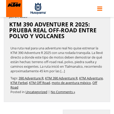
ARCHIVES BY TAG ' 390 ADVENTURE R '
Jan 21, 2026
KTM 390 ADVENTURE R 2025:
PRUEBA REAL OFF-ROAD ENTRE
POLVO Y VOLCANES
Una ruta real para una adventure real No quise estrenar la
KTM 390 Adventure R 2025 con una rodada tranquila. La llevé
directo a donde este tipo de motos deben demostrar de qué
están hechas: terreno off-road real, polvo, piedra suelta y
caminos exigentes. La ruta inició en Tlalmanalco, recorriendo
aproximadamente 45 km por las […]
Tags:
390 Adventure R
,
KTM 390 Adventure R
,
KTM Adventure
,
KTM Ferbel
,
KTM Off Road
,
moto de aventura méxico
,
Off
Road
Posted in
Uncategorized
|
No Comments »