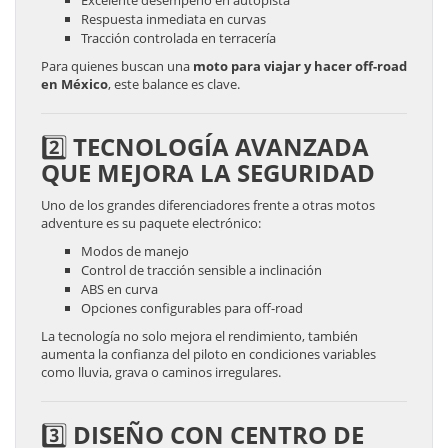
Excelente desempeño en autopista
Respuesta inmediata en curvas
Tracción controlada en terracería
Para quienes buscan una
moto para viajar y hacer off-road
en México
, este balance es clave.
2️⃣ TECNOLOGÍA AVANZADA
QUE MEJORA LA SEGURIDAD
Uno de los grandes diferenciadores frente a otras motos
adventure es su paquete electrónico:
Modos de manejo
Control de tracción sensible a inclinación
ABS en curva
Opciones configurables para off-road
La tecnología no solo mejora el rendimiento, también
aumenta la confianza del piloto en condiciones variables
como lluvia, grava o caminos irregulares.
3️⃣ DISEÑO CON CENTRO DE