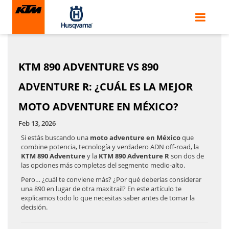
«
Rodada KTM Ferbel a Valle de
Norden 901 Expedition 2024: la
Bravo: aventura, organización y
Husqvarna definitiva para
pura hermandad
viajar sin límites
»
KTM 890 ADVENTURE VS 890
ADVENTURE R: ¿CUÁL ES LA MEJOR
MOTO ADVENTURE EN MÉXICO?
Feb 13, 2026
Si estás buscando una
moto adventure en México
que
combine potencia, tecnología y verdadero ADN off-road, la
KTM 890 Adventure
y la
KTM 890 Adventure R
son dos de
las opciones más completas del segmento medio-alto.
Pero… ¿cuál te conviene más? ¿Por qué deberías considerar
una 890 en lugar de otra maxitrail? En este artículo te
explicamos todo lo que necesitas saber antes de tomar la
decisión.