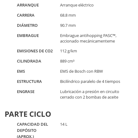
ARRANQUE
Arranque eléctrico
CARRERA
68.8 mm
DIÁMETRO
90.7 mm
EMBRAGUE
Embrague antihopping PASC™,
accionado mecánicamenteme
EMISIONES DE CO2
112 g/km
CILINDRADA
889 cm³
EMS
EMS de Bosch con RBW
ESTRUCTURA
Bicilíndrico paralelo de 4 tiempos
ENGRASE
Lubricación a presión en circuito
cerrado con 2 bombas de aceite
PARTE CICLO
CAPACIDAD DEL
14 L
DEPÓSITO
(APROX.)