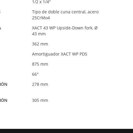
1/2 x 1/4"
S
Tipo de doble cuna central, acero
25CrMo4
A
XACT 43 WP Upside-Down fork, Ø
43 mm
362 mm
Amortiguador XACT WP PDS
875 mm
66°
IÓN
278 mm
IÓN
305 mm