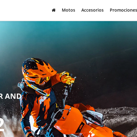
Motos
Accesorios
Promocione
R AND
2