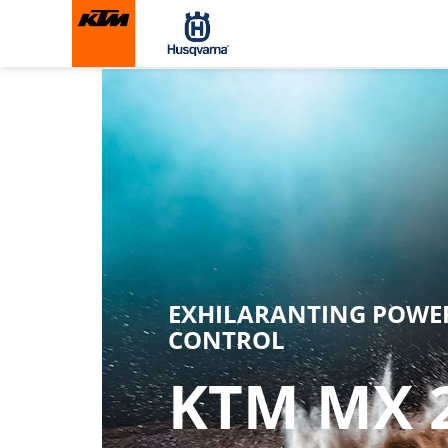
KTM 85 SX 19/16
EXHILARANTING POWE
CONTROL
KTM MX 