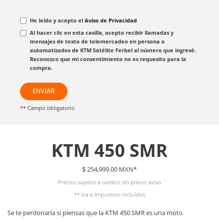
He leído y acepto el
Aviso de Privacidad
Al hacer clic en esta casilla, acepto recibir llamadas y
mensajes de texto de telemercadeo en persona o
automatizados de KTM Satélite Ferbel al número que ingresé.
Reconozco que mi consentimiento no es requesito para la
compra.
ENVIAR
** Campo obligatorio
KTM 450 SMR
$ 254,999.00 MXN*
Precios sujetos a cambio sin previo aviso
** Iva e Impuestos incluídos
Se te perdonaría si piensas que la KTM 450 SMR es una moto