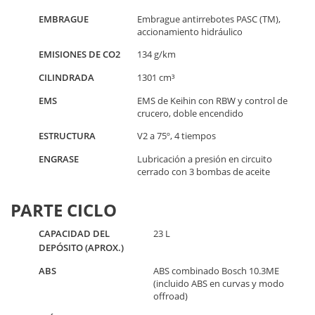
EMBRAGUE
Embrague antirrebotes PASC (TM),
accionamiento hidráulico
EMISIONES DE CO2
134 g/km
CILINDRADA
1301 cm³
EMS
EMS de Keihin con RBW y control de
crucero, doble encendido
ESTRUCTURA
V2 a 75º, 4 tiempos
ENGRASE
Lubricación a presión en circuito
cerrado con 3 bombas de aceite
PARTE CICLO
CAPACIDAD DEL
23 L
DEPÓSITO (APROX.)
ABS
ABS combinado Bosch 10.3ME
(incluido ABS en curvas y modo
offroad)