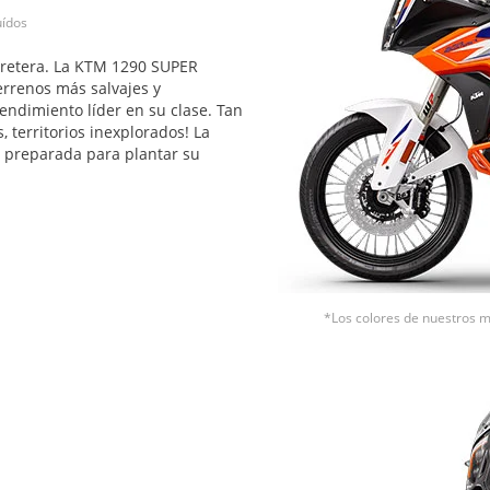
uídos
arretera. La KTM 1290 SUPER
rrenos más salvajes y
endimiento líder en su clase. Tan
 territorios inexplorados! La
preparada para plantar su
*Los colores de nuestros mo