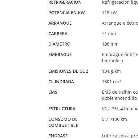
REFRIGERACIÓN
Refrigeración líq
POTENCIA EN KW
118 kW
ARRANQUE
Arranque eléctri
CARRERA
71 mm
DÍAMETRO
108 mm
EMBRAGUE
Embrague antirre
hidráulico
EMISIONES DE CO2
134 g/km
CILINDRADA
1301 cm³
EMS
EMS de Keihin co
doble encendido
ESTRUCTURA
V2 a 75º, 4 tiemp
CONSUMO DE
5.7 l/100 km
COMBUSTIBLE
ENGRASE
Lubricación a pre