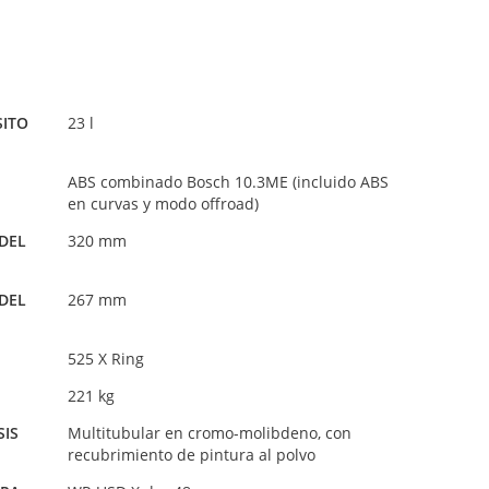
SITO
23 l
ABS combinado Bosch 10.3ME (incluido ABS
en curvas y modo offroad)
DEL
320 mm
DEL
267 mm
525 X Ring
221 kg
SIS
Multitubular en cromo-molibdeno, con
recubrimiento de pintura al polvo