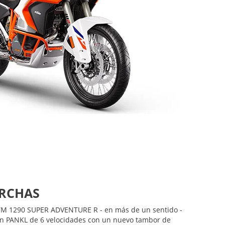
ve entrega de potencia del V-Twin a 75° lo encontramos
HC de cuatro válvulas por cilindro. Estas combinan un