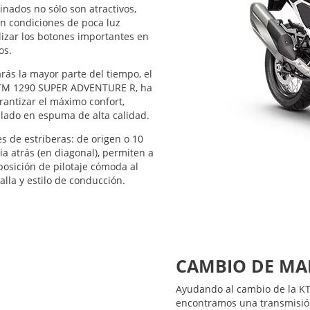
inados no sólo son atractivos,
en condiciones de poca luz
lizar los botones importantes en
os.
rás la mayor parte del tiempo, el
KTM 1290 SUPER ADVENTURE R, ha
rantizar el máximo confort,
llado en espuma de alta calidad.
s de estriberas: de origen o 10
a atrás (en diagonal), permiten a
 posición de pilotaje cómoda al
alla y estilo de conducción.
CULATAS
Un elemento clave de la sua
en sus avanzadas culatas DO