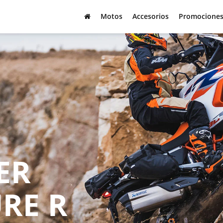
Motos
Accesorios
Promocione
M
ER
RE R