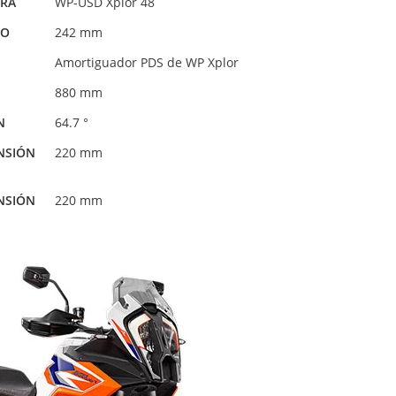
ERA
WP-USD Xplor 48
LO
242 mm
Amortiguador PDS de WP Xplor
880 mm
N
64.7 °
NSIÓN
220 mm
NSIÓN
220 mm