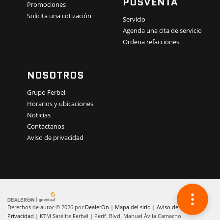
POSVENTA
Promociones
Solicita una cotización
Servicio
Agenda una cita de servicio
Ordena refacciones
NOSOTROS
Grupo Ferbel
Horarios y ubicaciones
Noticias
Contáctanos
Aviso de privacidad
Derechos de autor © 2026
por
DealerOn
|
Mapa del sitio
|
Aviso de
Privacidad
| KTM Satélite Ferbel
|
Perif. Blvd. Manuel Ávila Camacho