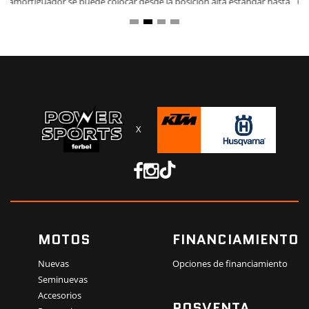
a
Husqvarna Motorcycles de tamaño adulto, el amortiguador ya no está
lar
fijado al tubo superior del chasis, lo que reduce la energía transferida
al mismo y redunda en una mayor estabilidad. Los protectores del
chasis con superficie texturizada mejoran el control en todas las
condiciones y mantienen a salvo del desgaste el recubrimiento de
polvo metálico azul oscuro.
X
MOTOS
FINANCIAMIENTO
Nuevas
Opciones de financiamiento
Seminuevas
Accesorios
POSVENTA